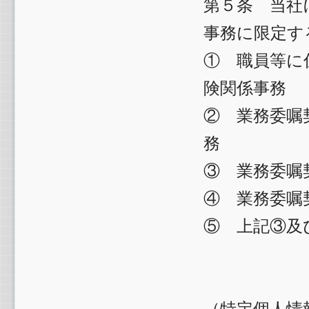
第５条 当社
事務に限定す
① 職員等に
険関係事務
② 業務委嘱
務
③ 業務委嘱
④ 業務委嘱
⑤ 上記③及
（特定個人情