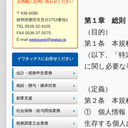
お気軽にお問い合わせください
〒438-0086
第１章 総則
静岡県磐田市見付2753番地2
TEL 0538-32-4105
（目的）
FAX 0538-37-5075
E-mail
webguest@iwatax.jp
第１条 本規
（以下、「特
イワタックスにお任せください
に関し必要な
会計・税務申告業務
相続・贈与・継承対策
（定義）
創業支援
第２条 本規
① 個人情報
社会保険・給与関係業務
生存する個人
税務調査立会業務