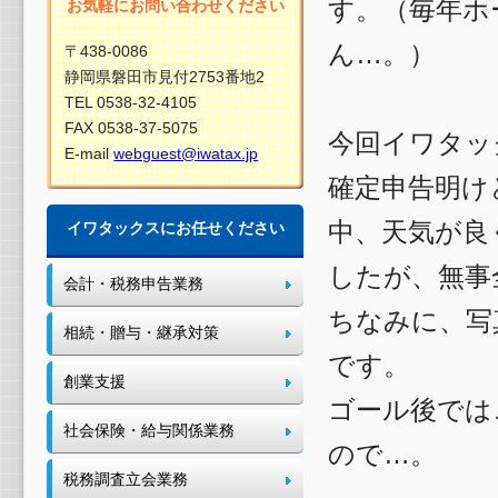
す。（毎年ホ
お気軽にお問い合わせください
ん…。）
〒438-0086
静岡県磐田市見付2753番地2
TEL 0538-32-4105
FAX 0538-37-5075
今回イワタッ
E-mail
webguest@iwatax.jp
確定申告明け
中、天気が良
イワタックスにお任せください
したが、無事
会計・税務申告業務
ちなみに、写
相続・贈与・継承対策
です。
創業支援
ゴール後では
社会保険・給与関係業務
ので…。
税務調査立会業務