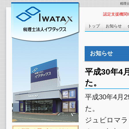
税理
認定支援機関ID :
トップ
お知らせ
お知らせ
平成30年
た。
平成30年4
た。
ジュビロマラ